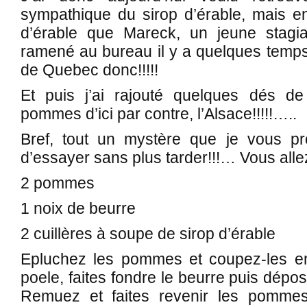
sympathique du sirop d’érable, mais en
d’érable que Mareck, un jeune stagia
ramené au bureau il y a quelques temp
de Quebec donc!!!!!
Et puis j’ai rajouté quelques dés 
pommes d’ici par contre, l’Alsace!!!!!…..
Bref, tout un mystère que je vous pr
d’essayer sans plus tarder!!!… Vous allez
2 pommes
1 noix de beurre
2 cuillères à soupe de sirop d’érable
Epluchez les pommes et coupez-les en
poele, faites fondre le beurre puis dép
Remuez et faites revenir les pomme