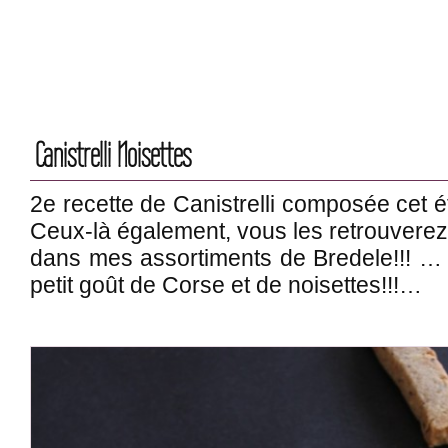
Canistrelli Noisettes
2e recette de Canistrelli composée cet ét
Ceux-là également, vous les retrouverez
dans mes assortiments de Bredele!!! … 
petit goût de Corse et de noisettes!!!…