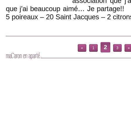
association que j’
que j’ai beaucoup aimé… Je partage!
5 poireaux – 20 Saint Jacques – 2 citro
2
«
1
3
»