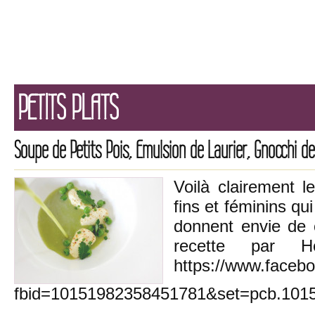
PETITS PLATS
Soupe de Petits Pois, Emulsion de Laurier, Gnocchi de
Voilà clairement le
fins et féminins qu
donnent envie de 
recette par
https://www.faceb
fbid=10151982358451781&set=pcb.101
…