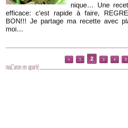
nique… Une recett
efficace: c’est rapide à faire, REGR
BON!!! Je partage ma recette avec plai
moi…
2
«
1
3
4
5